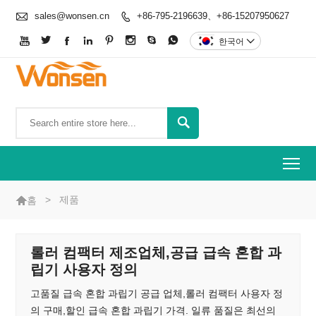

sales@wonsen.cn
+86-795-2196639、+86-15207950627









한국어


To

>
제품
홈
롤러 컴팩터 제조업체,공급 급속 혼합 과
립기 사용자 정의
고품질 급속 혼합 과립기 공급 업체,롤러 컴팩터 사용자 정
의 구매,할인 급속 혼합 과립기 가격. 일류 품질은 최선의