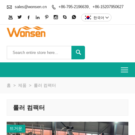

sales@wonsen.cn
+86-795-2196639、+86-15207950627









한국어


To
홈
>
제품
>
롤러 컴팩터
롤러 컴팩터
뜨거운