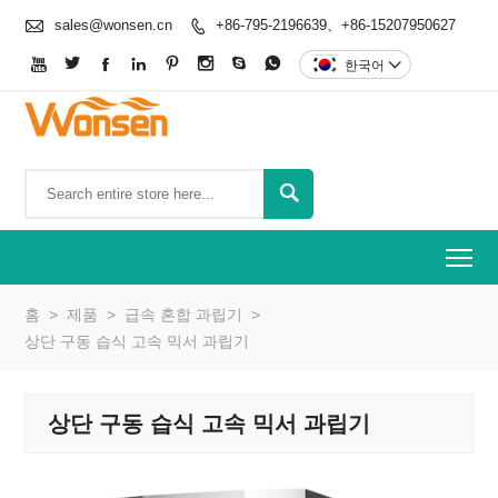

sales@wonsen.cn
+86-795-2196639、+86-15207950627









한국어


To
홈
>
제품
>
급속 혼합 과립기
>
상단 구동 습식 고속 믹서 과립기
상단 구동 습식 고속 믹서 과립기