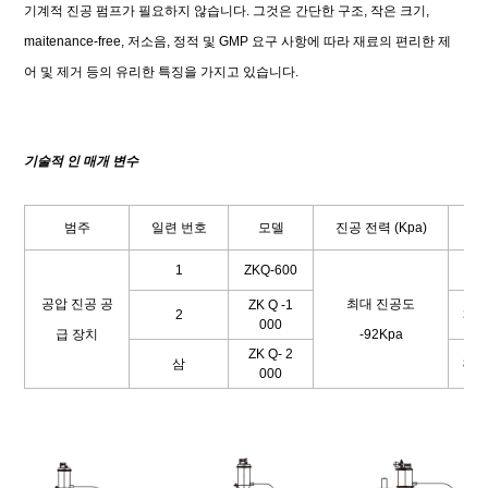
기계적 진공 펌프가 필요하지 않습니다. 그것은 간단한 구조, 작은 크기,
maitenance-free, 저소음, 정적 및 GMP 요구 사항에 따라 재료의 편리한 제
어 및 제거 등의 유리한 특징을 가지고 있습니다.
기술적 인 매개 변수
범주
일련 번호
모델
진공 전력 (Kpa)
생산
1
ZKQ-600
10
공압 진공 공
최대 진공도
ZK
Q
-1
2
300
000
급 장치
-92Kpa
ZK
Q-
2
삼
800
000