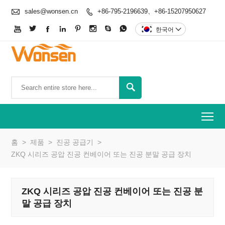

sales@wonsen.cn
+86-795-2196639、+86-15207950627









한국어


To
홈
>
제품
>
진공 공급기
>
ZKQ 시리즈 공압 진공 컨베이어 또는 진공 분말 공급 장치
ZKQ 시리즈 공압 진공 컨베이어 또는 진공 분
말 공급 장치