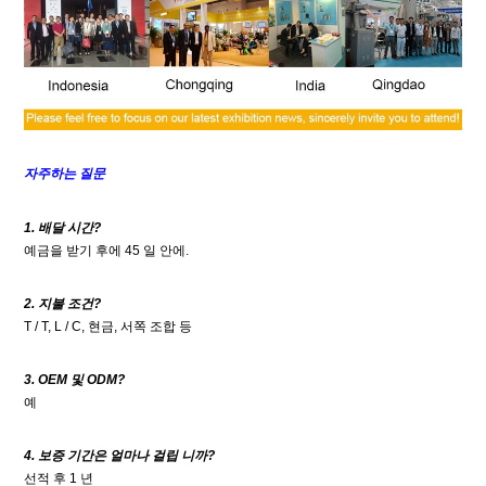
자주하는 질문
1. 배달 시간?
예금을 받기 후에 45 일 안에.
2. 지불 조건?
T / T, L / C, 현금, 서쪽 조합 등
3. OEM 및 ODM?
예
4.
보증 기간은 얼마나
걸립
니까?
선적 후 1 년