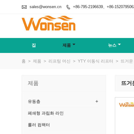

sales@wonsen.cn
+86-795-2196639、+86-152079506

집
제품
뉴스
홈
>
제품
>
리프팅 머신
>
YTY 이동식 리프터
>
뜨거운
제품
뜨거
+
유동층
폐쇄형 과립화 라인
롤러 컴팩터