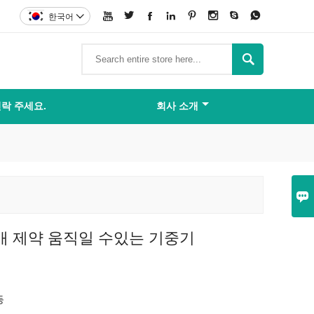








한국어


락 주세요.
회사 소개

매 제약 움직일 수있는 기중기
등