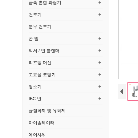
+
급속 혼합 과립기
+
건조기
분무 건조기
+
콘 밀
+
믹서 / 빈 블렌더
+
리프팅 머신
+
고효율 코팅기
+
청소기
+
IBC 빈
균질화제 및 유화제
아이솔레이터
에어샤워