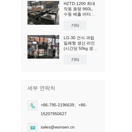
HZTD-1200 최대
작동 용량 960L,
수동 배출 버터플
라이 밸브 포함
기타
LG-30 건식 과립
밀폐형 생산 라인
(시간당 50kg 생산
능력)
기타
세부 연락처
+86-795-2196639、+86-

15207950627
sales@wonsen.cn
