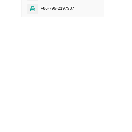
+86-795-2197987
