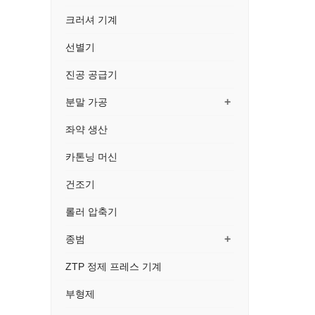
크러셔 기계
선별기
진공 공급기
+
분말 가공
좌약 생산
카톤닝 머신
건조기
롤러 압축기
+
종범
ZTP 정제 프레스 기계
부형제