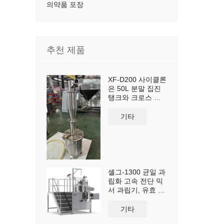
의약품 포장
추천 제품
XF-D200 사이클론
은 50L 분말 집진
탱크와 크로스 카
트를 포함하여 분
진 집진 및 재사용
기타
을 위해 맞춤 제작
되었습니다.
셸그-1300 균일 과
립화 고속 전단 믹
서 과립기, 유효 용
량 1300L
기타