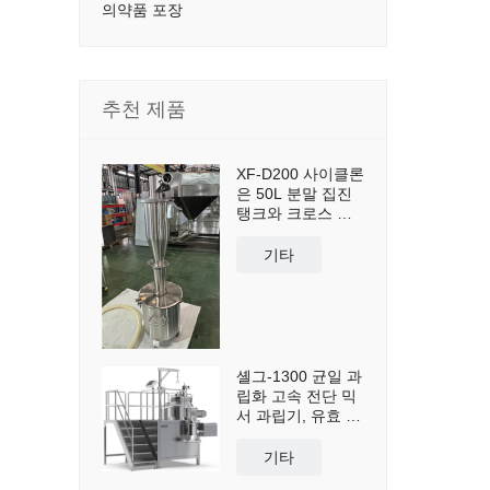
의약품 포장
추천 제품
XF-D200 사이클론
은 50L 분말 집진
탱크와 크로스 카
트를 포함하여 분
진 집진 및 재사용
기타
을 위해 맞춤 제작
되었습니다.
셸그-1300 균일 과
립화 고속 전단 믹
서 과립기, 유효 용
량 1300L
기타