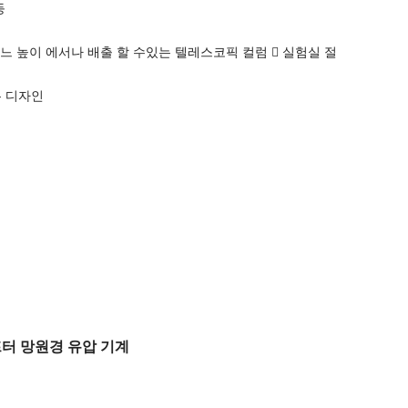
등
어느 높이 에서나 배출 할 수있는 텔레스코픽 컬럼  실험실 절
는 디자인
프터 망원경 유압 기계