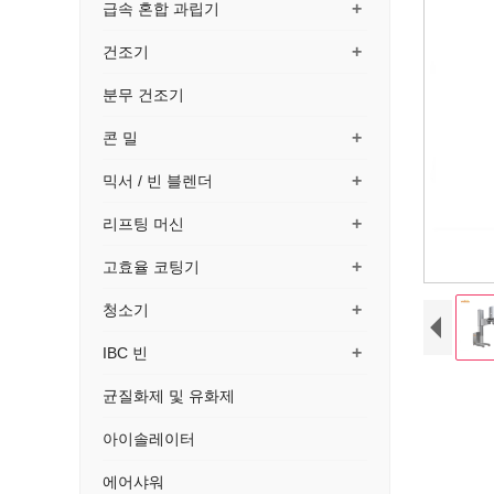
+
급속 혼합 과립기
+
건조기
분무 건조기
+
콘 밀
+
믹서 / 빈 블렌더
+
리프팅 머신
+
고효율 코팅기
+
청소기
+
IBC 빈
균질화제 및 유화제
아이솔레이터
에어샤워