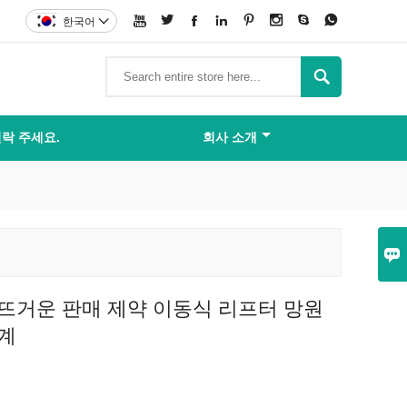








한국어


락 주세요.
회사 소개

 뜨거운 판매 제약 이동식 리프터 망원
기계