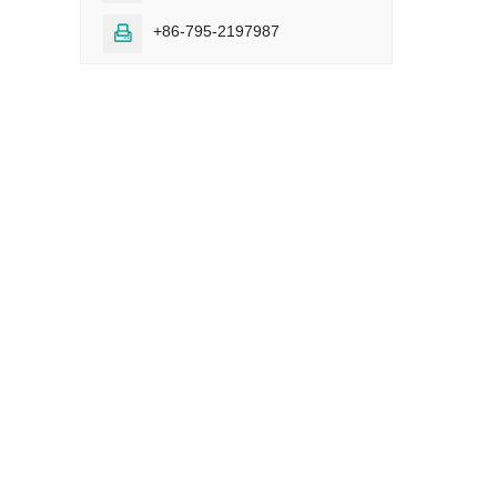
+86-795-2197987
