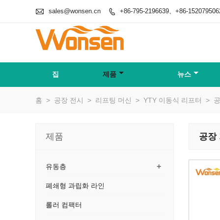

sales@wonsen.cn
+86-795-2196639、+86-152079506

집
제품
뉴스
홈
>
공장 전시
>
리프팅 머신
>
YTY 이동식 리프터
>
공
제품
공장
+
유동층
폐쇄형 과립화 라인
롤러 컴팩터