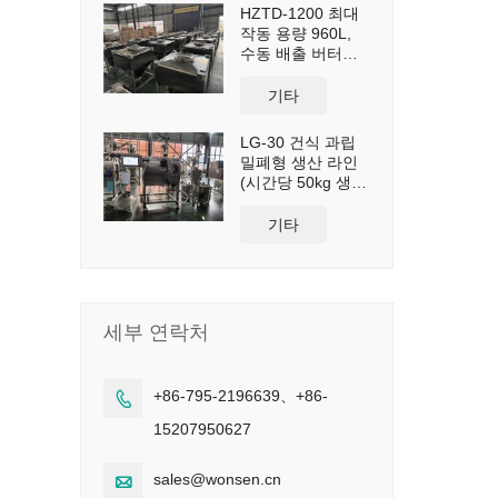
HZTD-1200 최대
작동 용량 960L,
수동 배출 버터플
라이 밸브 포함
기타
LG-30 건식 과립
밀폐형 생산 라인
(시간당 50kg 생산
능력)
기타
세부 연락처
+86-795-2196639、+86-

15207950627
sales@wonsen.cn
