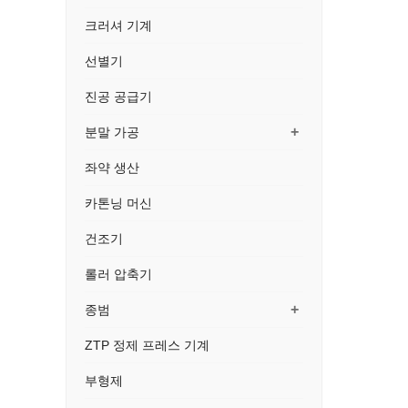
크러셔 기계
선별기
진공 공급기
+
분말 가공
좌약 생산
카톤닝 머신
건조기
롤러 압축기
+
종범
ZTP 정제 프레스 기계
부형제