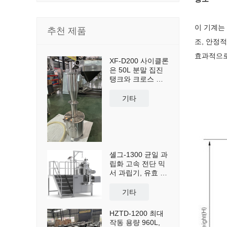
이 기계는
추천 제품
조, 안정적
효과적으로
XF-D200 사이클론
은 50L 분말 집진
탱크와 크로스 카
트를 포함하여 분
진 집진 및 재사용
기타
을 위해 맞춤 제작
되었습니다.
셸그-1300 균일 과
립화 고속 전단 믹
서 과립기, 유효 용
량 1300L
기타
HZTD-1200 최대
작동 용량 960L,