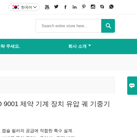








한국어


락 주세요.
회사 소개

O 9001 제약 기계 장치 유압 궤 기중기
 캡슐 필러의 공급에 적합한 특수 설계.