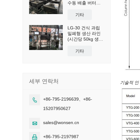
수동 배출 버터플
라이 밸브 포함
기타
LG-30 건식 과립
밀폐형 생산 라인
(시간당 50kg 생산
능력)
기타
세부 연락처
기술적 인
+86-795-2196639、+86-

15207950627
sales@wonsen.cn

+86-795-2197987
