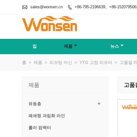

sales@wonsen.cn
+86-795-2196639、+86-152079506

집
제품
뉴스
홈
>
제품
>
리프팅 머신
>
YTG 고정 리프터
>
고품질 I
제품
고품질
+
유동층
폐쇄형 과립화 라인
롤러 컴팩터