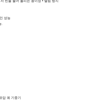
서 빈을 들어 올리는 용이성 • 떨림 방지
인 성능
능.
 유압 궤 기중기