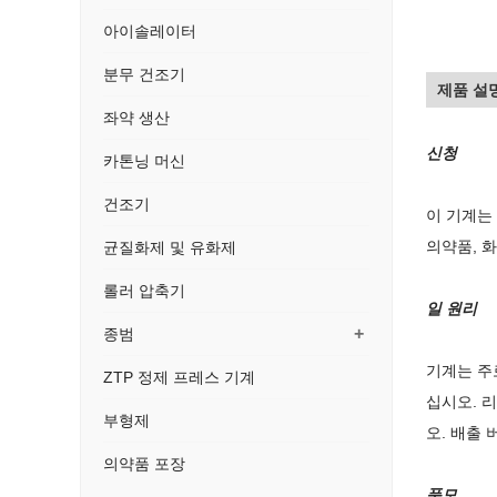
아이솔레이터
분무 건조기
제품 설
좌약 생산
신청
카톤닝 머신
건조기
이 기계는
의약품, 
균질화제 및 유화제
롤러 압축기
일 원리
+
종범
기계는 주
ZTP 정제 프레스 기계
십시오. 
부형제
오. 배출
의약품 포장
풍모