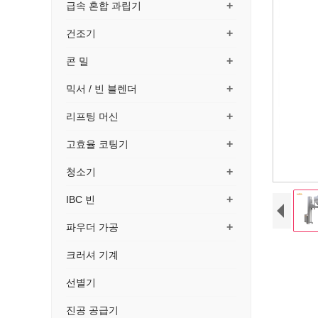
+
급속 혼합 과립기
+
건조기
+
콘 밀
+
믹서 / 빈 블렌더
+
리프팅 머신
+
고효율 코팅기
+
청소기
+
IBC 빈
+
파우더 가공
크러셔 기계
높은 품
선별기
진공 공급기