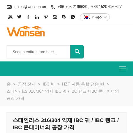

sales@wonsen.cn
+86-795-2196639、+86-15207950627









한국어


To
홈
>
공장 전시
>
IBC 빈
>
HZT 자동 혼합 전송 빈
>
스테인리스 316/304 약제 IBC 궤 / IBC 탱크 / IBC 콘테이너의
공장 가격
스테인리스 316/304 약제 IBC 궤 / IBC 탱크 /
IBC 콘테이너의 공장 가격