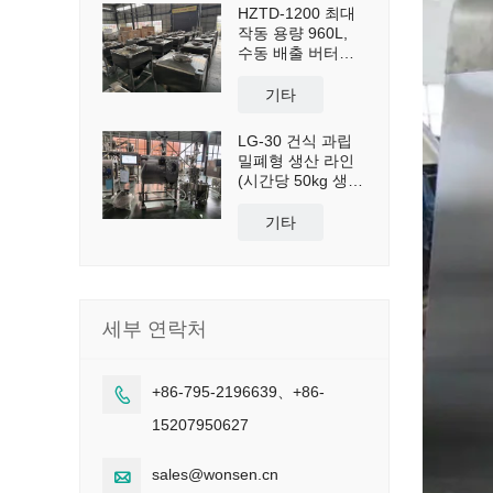
HZTD-1200 최대
작동 용량 960L,
수동 배출 버터플
라이 밸브 포함
기타
LG-30 건식 과립
밀폐형 생산 라인
(시간당 50kg 생산
능력)
기타
세부 연락처
+86-795-2196639、+86-

15207950627
sales@wonsen.cn
