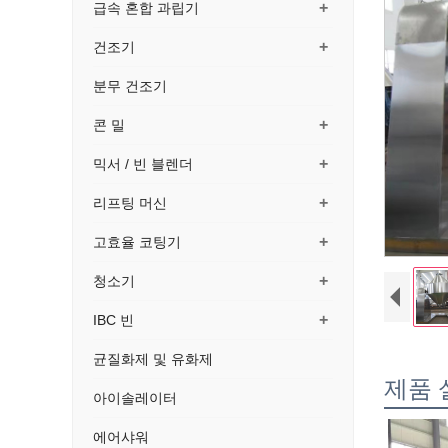
+
급속 혼합 과립기
+
건조기
분무 건조기
+
콘 밀
+
믹서 / 빈 블렌더
+
리프팅 머신
+
고효율 코팅기
+
청소기
+
IBC 빈
균질화제 및 유화제
제품 
아이솔레이터
에어샤워