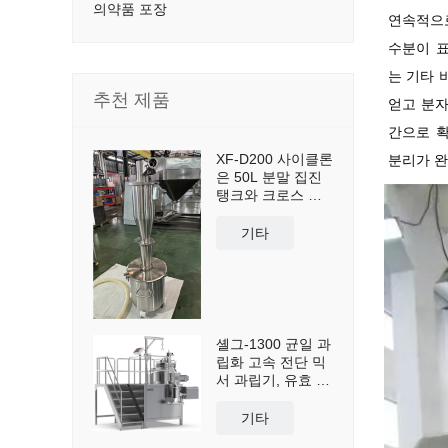
의약품 포장
연속적으
수분이 표
는 기타 
추천 제품
얻고 분자
간으로 
XF-D200 사이클론
분리가 완
은 50L 분말 집진
탱크와 크로스 카
트를 포함하여 분
진 집진 및 재사용
기타
을 위해 맞춤 제작
되었습니다.
셸그-1300 균일 과
립화 고속 전단 믹
서 과립기, 유효 용
량 1300L
기타