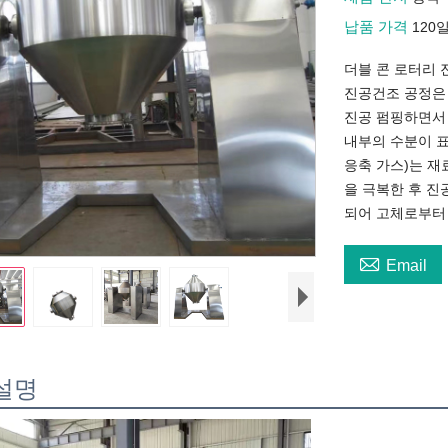
납품 가격
120
더블 콘 로터리 
진공건조 공정은
진공 펌핑하면서
내부의 수분이 표
응축 가스)는 재
을 극복한 후 진
되어 고체로부터

Email
설명