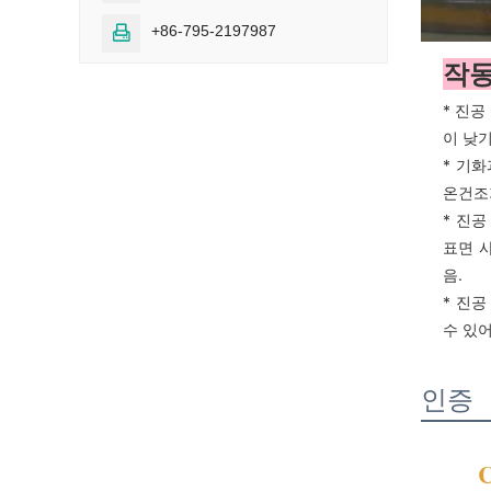
+86-795-2197987

작동
* 진공
이 낮
* 기
온건조
* 진
표면 
음.
* 진
수 있
인증