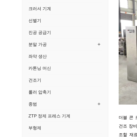
크러셔 기계
선별기
진공 공급기
+
분말 가공
좌약 생산
카톤닝 머신
건조기
롤러 압축기
+
종범
ZTP 정제 프레스 기계
더블 콘 
건조 장비
부형제
조할 재