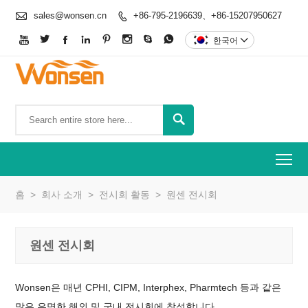

sales@wonsen.cn
+86-795-2196639、+86-15207950627









한국어


To
홈
>
회사 소개
>
전시회 활동
>
원센 전시회
원센 전시회
Wonsen은 매년 CPHI, CIPM, Interphex, Pharmtech 등과 같은
많은 유명한 해외 및 국내 전시회에 참석합니다.