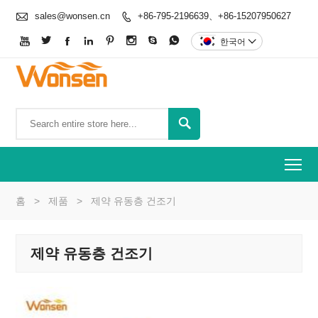

sales@wonsen.cn
+86-795-2196639、+86-15207950627









한국어


To
홈
>
제품
>
제약 유동층 건조기
제약 유동층 건조기